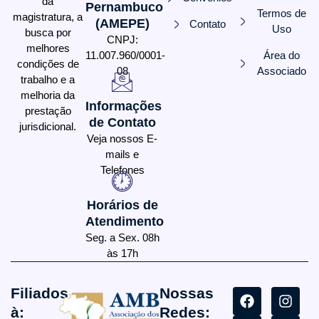
da
Pernambuco
Termos de
magistratura, a
(AMEPE)
Contato
Uso
busca por
CNPJ:
melhores
11.007.960/0001-
Área do
condições de
08
Associado
trabalho e a
melhoria da
Informações
prestação
de Contato
jurisdicional.
Veja nossos E-
mails e
Telefones
Horários de
Atendimento
Seg. a Sex. 08h
às 17h
Filiados
Nossas
à:
Redes: