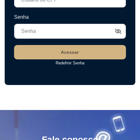
Senha
Acessar
Redefinir Senha
Fale conosco