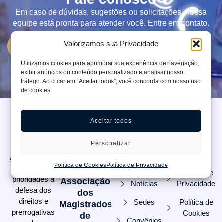
Em caso de dúvidas, sugestões ou solicitações, nossa
equipe está pronta para atender você. Entre em contato.
Valorizamos sua Privacidade
Ver contatos da AMEPE
Utilizamos cookies para aprimorar sua experiência de navegação,
exibir anúncios ou conteúdo personalizado e analisar nosso
tráfego. Ao clicar em “Aceitar todos”, você concorda com nosso uso
de cookies.
Aceitar todos
Informações
Sobre
Links
da
Nós
Úteis
Personalizar
Instituição
Quem
Filie-se
A AMEPE tem
Somos
Política de Cookies
Política de Privacidade
como
Política de
prioridades a
Associação
Notícias
Privacidade
defesa dos
dos
direitos e
Sedes
Política de
Magistrados
prerrogativas
Cookies
de
Convênios