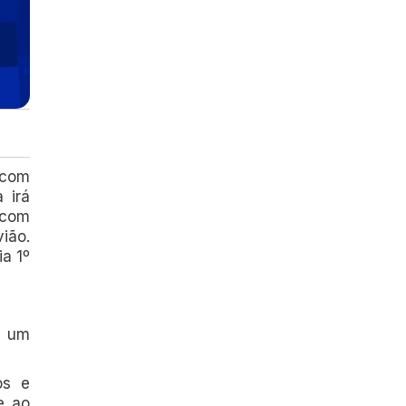
 com
 irá
 com
ião.
ia 1º
a um
os e
e ao