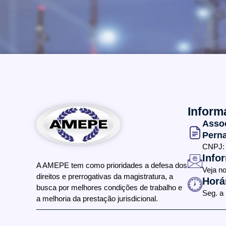
Inform
Asso
Pern
CNPJ: 
Info
A AMEPE tem como prioridades a defesa dos
Veja n
direitos e prerrogativas da magistratura, a
Horá
busca por melhores condições de trabalho e
Seg. a
a melhoria da prestação jurisdicional.