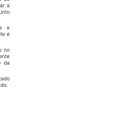
ar a
unto
ia e
te é
o no
ente
o da
tado
ado.