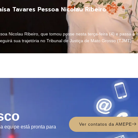
ísa Tavares Pessoa Nicolau Ribeiro
oa Nicolau Ribeiro, que tomou posse nesta terça-feira (4) e passa a
guirá sua trajetória no Tribunal de Justiça de Mato Grosso (TJMT)....
sco
Ver contatos da AMEPE
a equipe está pronta para