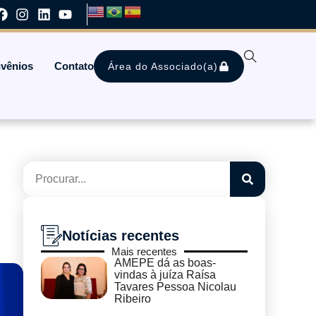
vênios
Contato
Área do Associado(a)
Notícias recentes
Mais recentes
AMEPE dá as boas-
vindas à juíza Raísa
Tavares Pessoa Nicolau
Ribeiro