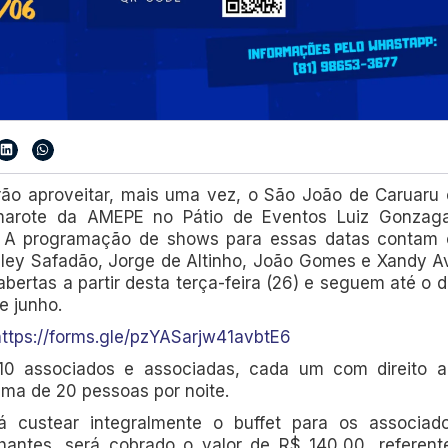
ão aproveitar, mais uma vez, o São João de Caruaru
Camarote da AMEPE no Pátio de Eventos Luiz Gonzaga
ho. A programação de shows para essas datas contam
esley Safadão, Jorge de Altinho, João Gomes e Xandy Av
abertas a partir desta terça-feira (26) e seguem até o d
e junho.
https://forms.gle/pzYASarjw41avbtE6
 10 associados e associadas, cada um com direito 
ma de 20 pessoas por noite.
 custear integralmente o buffet para os associad
antes, será cobrado o valor de R$ 140,00, referent