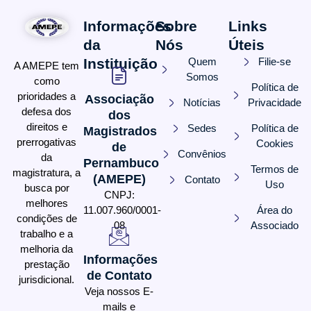
Informações
Sobre
Links
da
Nós
Úteis
Instituição
Quem
Filie-se
A AMEPE tem
Somos
como
Política de
prioridades a
Associação
Notícias
Privacidade
defesa dos
dos
direitos e
Sedes
Política de
Magistrados
prerrogativas
Cookies
de
Convênios
da
Pernambuco
Termos de
magistratura, a
(AMEPE)
Contato
Uso
busca por
CNPJ:
melhores
11.007.960/0001-
Área do
condições de
08
Associado
trabalho e a
melhoria da
Informações
prestação
de Contato
jurisdicional.
Veja nossos E-
mails e