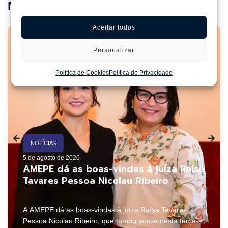
Notícias relacionadas
Ver notícias
Fique por dentro de tudo!
Aceitar todos
Personalizar
Política de Cookies
Política de Privacidade
NOTÍCIAS
5 de agosto de 2026
AMEPE dá as boas-vindas à juíza Raísa
Tavares Pessoa Nicolau Ribeiro
A AMEPE dá as boas-vindas à juíza Raísa Tavares
Pessoa Nicolau Ribeiro, que tomou posse nesta terça-