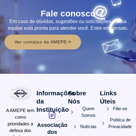
Fale conosco
Em caso de dúvidas, sugestões ou solicitações, nossa
equipe está pronta para atender você. Entre em contato.
Ver contatos da AMEPE
Informações
Sobre
Links
da
Nós
Úteis
Instituição
Quem
Filie-se
A AMEPE tem
Somos
como
Política de
prioridades a
Associação
Notícias
Privacidade
defesa dos
dos