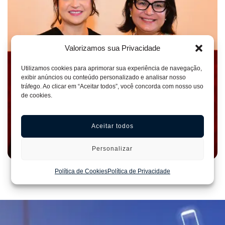
Valorizamos sua Privacidade
NOTÍCIAS
5 de agosto de 2026
Utilizamos cookies para aprimorar sua experiência de navegação,
AMEPE dá as boas-vindas à juíza Raísa
exibir anúncios ou conteúdo personalizado e analisar nosso
Tavares Pessoa Nicolau Ribeiro
tráfego. Ao clicar em “Aceitar todos”, você concorda com nosso uso
de cookies.
A AMEPE dá as boas-vindas à juíza Raísa Tavares
Aceitar todos
Pessoa Nicolau Ribeiro, que tomou posse nesta terça-
feira (4) e passa a integrar a magistratura
Personalizar
pernambucana após permuta com o juiz substituto
Eduardo Henrique Minosso, que seguirá sua trajetória
Política de Cookies
Política de Privacidade
no Tribunal de Justiça de Mato Grosso (TJMT)....