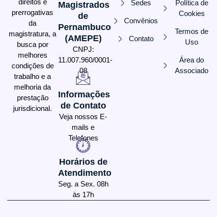
direitos e
Sedes
Política de
Magistrados
prerrogativas
Cookies
de
Convênios
da
Pernambuco
Termos de
magistratura, a
(AMEPE)
Contato
Uso
busca por
CNPJ:
melhores
11.007.960/0001-
Área do
condições de
08
Associado
trabalho e a
melhoria da
Informações
prestação
de Contato
jurisdicional.
Veja nossos E-
mails e
Telefones
Horários de
Atendimento
Seg. a Sex. 08h
às 17h