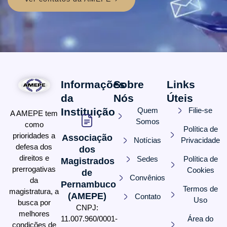
Informações
Sobre
Links
da
Nós
Úteis
Instituição
Quem
Filie-se
A AMEPE tem
Somos
como
Política de
prioridades a
Associação
Notícias
Privacidade
defesa dos
dos
direitos e
Sedes
Política de
Magistrados
prerrogativas
Cookies
de
Convênios
da
Pernambuco
Termos de
magistratura, a
(AMEPE)
Contato
Uso
busca por
CNPJ:
melhores
11.007.960/0001-
Área do
condições de