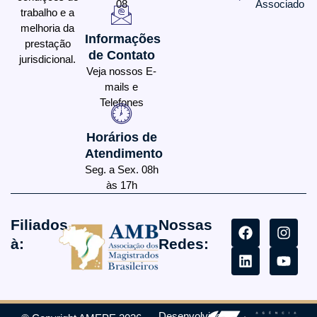
08
Associado
trabalho e a
melhoria da
Informações
prestação
de Contato
jurisdicional.
Veja nossos E-
mails e
Telefones
Horários de
Atendimento
Seg. a Sex. 08h
às 17h
Filiados
Nossas
à:
Redes:
Desenvolvido