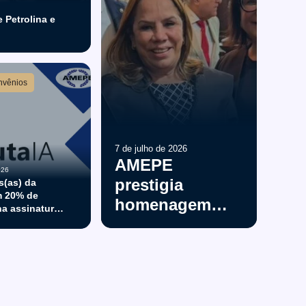
Petrolina e
nvênios
7 de julho de 2026
AMEPE
026
prestigia
s(as) da
 20% de
homenagem à
a assinatura
juíza Sandra
rma Minuta IA
Beltrão