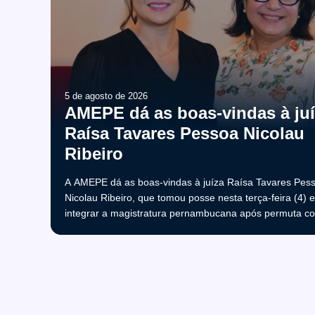
5 de agosto de 2026
AMEPE dá as boas-vindas à ju
Raísa Tavares Pessoa Nicolau
Ribeiro
A AMEPE dá as boas-vindas à juíza Raísa Tavares Pes
Nicolau Ribeiro, que tomou posse nesta terça-feira (4) 
integrar a magistratura pernambucana após permuta co
substituto Eduardo Henrique Minosso, que seguirá sua t
no Tribunal de Justiça de Mato Grosso (TJMT).