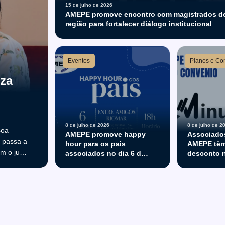
15 de julho de 2026
AMEPE promove encontro com magistrados de 
região para fortalecer diálogo institucional
Eventos
Planos e Co
íza
8 de julho de 2026
8 de julho de 2
soa
AMEPE promove happy
Associado
e passa a
hour para os pais
AMEPE têm
m o juiz
associados no dia 6 de
desconto n
agosto. Participe!
da platafo
rajetória