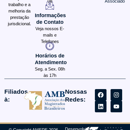
08
Associado
trabalho e a
melhoria da
Informações
prestação
de Contato
jurisdicional.
Veja nossos E-
mails e
Telefones
Horários de
Atendimento
Seg. a Sex. 08h
às 17h
Filiados
Nossas
à:
Redes:
Desenvolvido
© Copyright AMEPE 2026 -
+