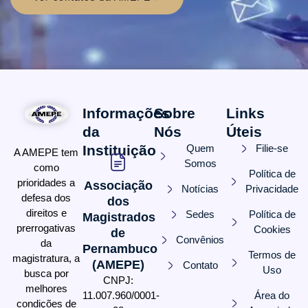
Informações
Sobre
Links
da
Nós
Úteis
Instituição
Quem
Filie-se
A AMEPE tem
Somos
como
Política de
prioridades a
Associação
Notícias
Privacidade
defesa dos
dos
direitos e
Sedes
Política de
Magistrados
prerrogativas
Cookies
de
Convênios
da
Pernambuco
Termos de
magistratura, a
(AMEPE)
Contato
Uso
busca por
CNPJ:
melhores
11.007.960/0001-
Área do
condições de