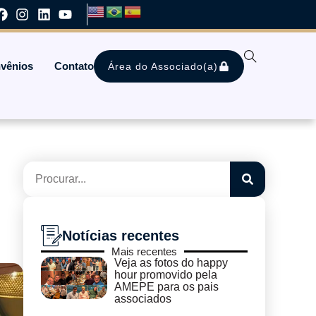
vênios
Contato
Área do Associado(a)
Notícias recentes
Mais recentes
Veja as fotos do happy
hour promovido pela
AMEPE para os pais
associados