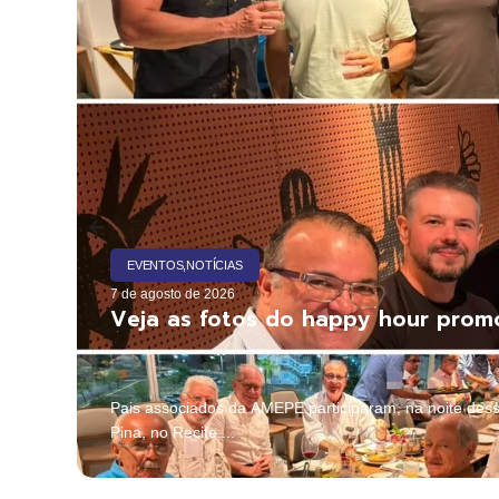
EVENTOS
,
NOTÍCIAS
7 de agosto de 2026
Veja as fotos do happy hour prom
Pais associados da AMEPE participaram, na noite dess
Pina, no Recife....