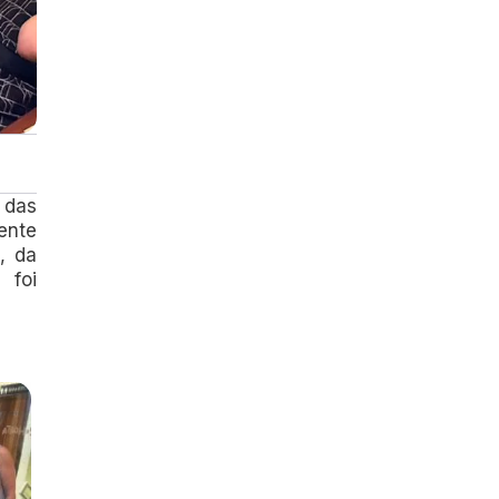
 das
ente
, da
 foi