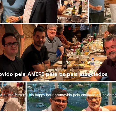
ovido pela AMEPE para os pais associados
a quinta-feira (6), do happy hour promovido pela entidade em celebra