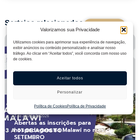
Sorteios relacionados
Ver sorteios
Valorizamos sua Privacidade
Fique por dentro de tudo!
Utilizamos cookies para aprimorar sua experiência de navegação,
exibir anúncios ou conteúdo personalizado e analisar nosso
tráfego. Ao clicar em “Aceitar todos”, você concorda com nosso uso
de cookies.
Aceitar todos
Personalizar
Política de Cookies
Política de Privacidade
3 de agosto de 2026
Abertas as inscrições para
hospedagem no Malawí no mês de
SETEMBRO