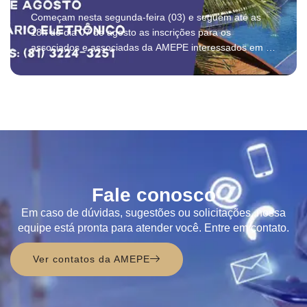
Começam nesta segunda-feira (03) e seguem até as
18h do dia 07 de agosto as inscrições para os
associados e associadas da AMEPE interessados em se
hospedar no mês de SETEMBRO nos flats e unidade
Sky no Malawí, em Muro Alto. ...
Fale conosco
Em caso de dúvidas, sugestões ou solicitações, nossa
equipe está pronta para atender você. Entre em contato.
Ver contatos da AMEPE