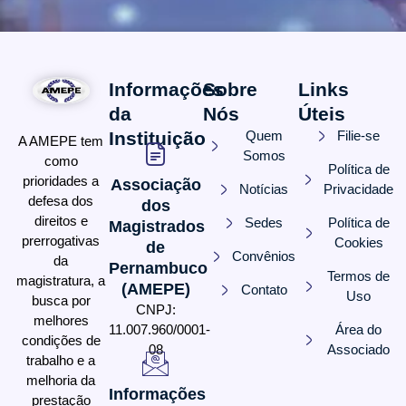
Informações
Sobre
Links
da
Nós
Úteis
Instituição
Quem
Filie-se
A AMEPE tem
Somos
como
Política de
prioridades a
Associação
Notícias
Privacidade
defesa dos
dos
direitos e
Sedes
Política de
Magistrados
prerrogativas
Cookies
de
Convênios
da
Pernambuco
Termos de
magistratura, a
(AMEPE)
Contato
Uso
busca por
CNPJ:
melhores
11.007.960/0001-
Área do
condições de
08
Associado
trabalho e a
melhoria da
Informações
prestação