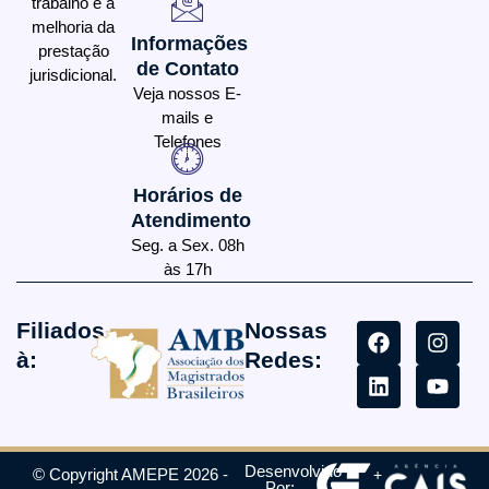
trabalho e a
melhoria da
Informações
prestação
de Contato
jurisdicional.
Veja nossos E-
mails e
Telefones
Horários de
Atendimento
Seg. a Sex. 08h
às 17h
Filiados
Nossas
à:
Redes:
Desenvolvido
© Copyright AMEPE 2026 -
+
Por: