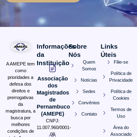
Informações
Sobre
Links
da
Nós
Úteis
Instituição
Quem
Filie-se
A AMEPE tem
Somos
como
Política de
prioridades a
Associação
Notícias
Privacidade
defesa dos
dos
direitos e
Sedes
Política de
Magistrados
prerrogativas
Cookies
de
Convênios
da
Pernambuco
Termos de
magistratura, a
(AMEPE)
Contato
Uso
busca por
CNPJ:
melhores
11.007.960/0001-
Área do
condições de
08
Associado