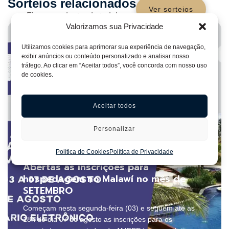
Sorteios relacionados
Ver sorteios
Fique por dentro de tudo!
Valorizamos sua Privacidade
Utilizamos cookies para aprimorar sua experiência de navegação,
exibir anúncios ou conteúdo personalizado e analisar nosso
tráfego. Ao clicar em “Aceitar todos”, você concorda com nosso uso
de cookies.
Aceitar todos
Personalizar
Política de Cookies
Política de Privacidade
3 de agosto de 2026
Abertas as inscrições para
hospedagem no Malawí no mês de
SETEMBRO
Começam nesta segunda-feira (03) e seguem até as
18h do dia 07 de agosto as inscrições para os