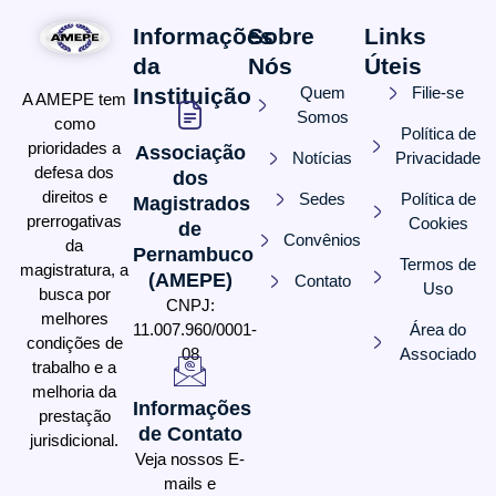
Informações
Sobre
Links
da
Nós
Úteis
Instituição
Quem
Filie-se
A AMEPE tem
Somos
como
Política de
prioridades a
Associação
Notícias
Privacidade
defesa dos
dos
direitos e
Sedes
Política de
Magistrados
prerrogativas
Cookies
de
Convênios
da
Pernambuco
Termos de
magistratura, a
(AMEPE)
Contato
Uso
busca por
CNPJ:
melhores
11.007.960/0001-
Área do
condições de
08
Associado
trabalho e a
melhoria da
Informações
prestação
de Contato
jurisdicional.
Veja nossos E-
mails e